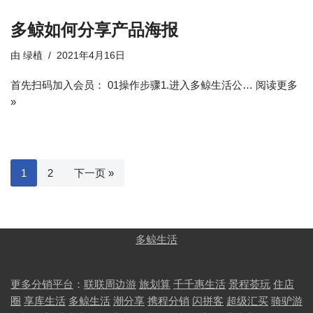
多鲸如何分享产品海报
由
绿植
2021年4月16日
首先扫码加入会员： 01操作步骤1.进入多鲸生活公…
阅读更多
»
1
2
下一页 »
多鲸生活
更多分销平台
：
联联周边游
旅划算
千千惠生活
景程荟玩
住店
圈
享库生活
多鲸生活
潮分享
携程分销
闪拼客
超级汇买
骑驴游